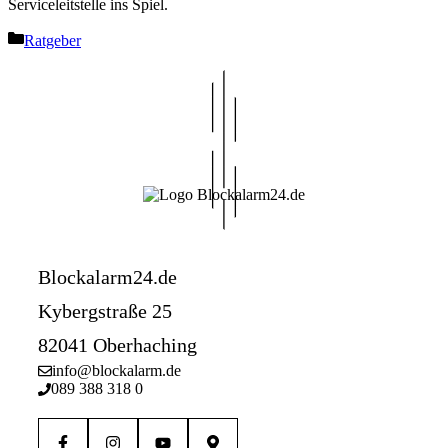
Serviceleitstelle ins Spiel.
Kategorien
Ratgeber
Blockalarm24.de
Kybergstraße 25
82041 Oberhaching
info@blockalarm.de
089 388 318 0